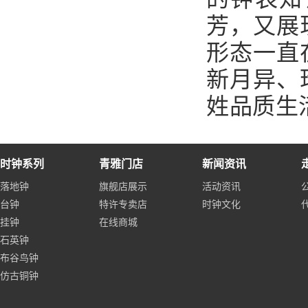
芳，又展
形态一直
新月异、
姓品质生
时钟系列
青雅门店
新闻资讯
落地钟
旗舰店展示
活动资讯
台钟
特许专卖店
时钟文化
挂钟
在线商城
石英钟
布谷鸟钟
仿古铜钟